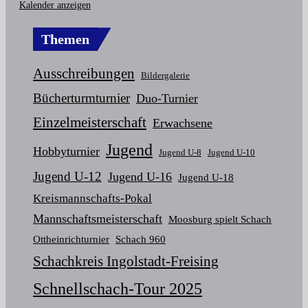
Kalender anzeigen
Themen
Ausschreibungen
Bildergalerie
Bücherturmturnier
Duo-Turnier
Einzelmeisterschaft
Erwachsene
Jugend
Hobbyturnier
Jugend U-8
Jugend U-10
Jugend U-12
Jugend U-16
Jugend U-18
Kreismannschafts-Pokal
Mannschaftsmeisterschaft
Moosburg spielt Schach
Ottheinrichturnier
Schach 960
Schachkreis Ingolstadt-Freising
Schnellschach-Tour 2025