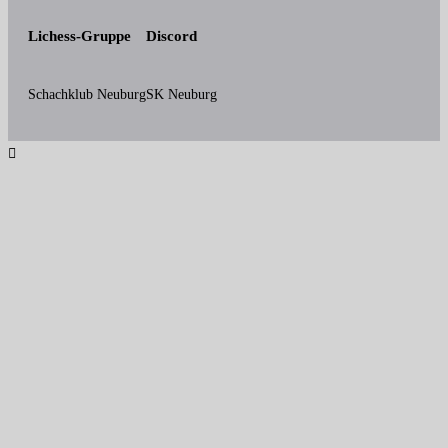
Lichess-Gruppe
Discord
Schachklub Neuburg
SK Neuburg