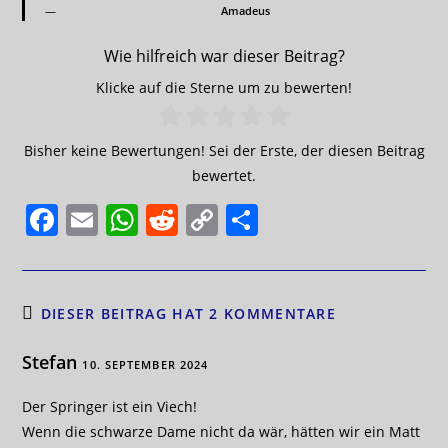
Amadeus
Wie hilfreich war dieser Beitrag?
Klicke auf die Sterne um zu bewerten!
Bisher keine Bewertungen! Sei der Erste, der diesen Beitrag
bewertet.
F
E
W
R
C
T
a
m
h
e
o
ei
c
ai
at
d
p
le
e
l
s
di
y
n
DIESER BEITRAG HAT 2 KOMMENTARE
b
A
t
Li
Stefan
10. SEPTEMBER 2024
o
p
n
o
p
k
Der Springer ist ein Viech!
Wenn die schwarze Dame nicht da wär, hätten wir ein Matt
k