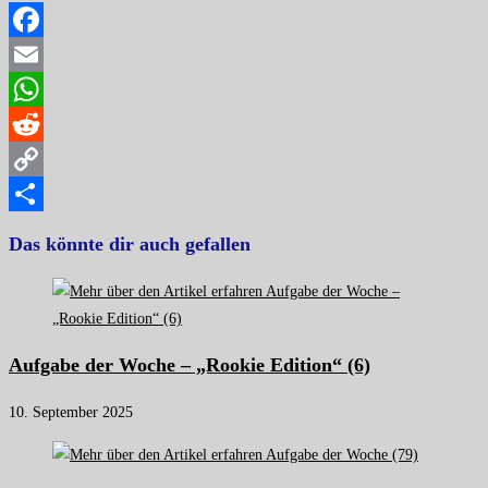
Facebook
Email
WhatsApp
Reddit
Copy
Link
Teilen
Das könnte dir auch gefallen
Aufgabe der Woche – „Rookie Edition“ (6)
10. September 2025