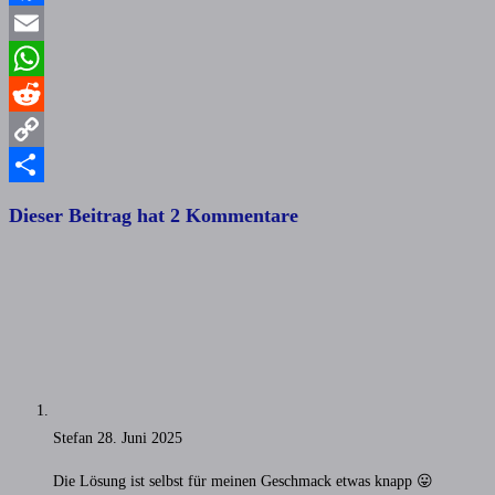
Facebook
Email
WhatsApp
Reddit
Copy
Link
Teilen
Dieser Beitrag hat 2 Kommentare
Stefan
28. Juni 2025
Die Lösung ist selbst für meinen Geschmack etwas knapp 😛