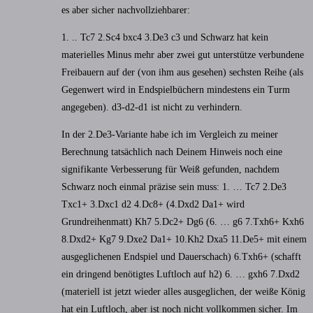
es aber sicher nachvollziehbarer:
1. .. Tc7 2.Sc4 bxc4 3.De3 c3 und Schwarz hat kein
materielles Minus mehr aber zwei gut unterstütze verbundene
Freibauern auf der (von ihm aus gesehen) sechsten Reihe (als
Gegenwert wird in Endspielbüchern mindestens ein Turm
angegeben). d3-d2-d1 ist nicht zu verhindern.
In der 2.De3-Variante habe ich im Vergleich zu meiner
Berechnung tatsächlich nach Deinem Hinweis noch eine
signifikante Verbesserung für Weiß gefunden, nachdem
Schwarz noch einmal präzise sein muss: 1. … Tc7 2.De3
Txc1+ 3.Dxc1 d2 4.Dc8+ (4.Dxd2 Da1+ wird
Grundreihenmatt) Kh7 5.Dc2+ Dg6 (6. … g6 7.Txh6+ Kxh6
8.Dxd2+ Kg7 9.Dxe2 Da1+ 10.Kh2 Dxa5 11.De5+ mit einem
ausgeglichenen Endspiel und Dauerschach) 6.Txh6+ (schafft
ein dringend benötigtes Luftloch auf h2) 6. … gxh6 7.Dxd2
(materiell ist jetzt wieder alles ausgeglichen, der weiße König
hat ein Luftloch, aber ist noch nicht vollkommen sicher. Im