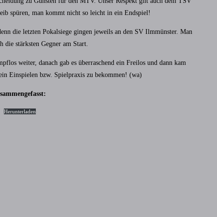
scheidung zu Gunsten für den MTV. Unser Respekt gilt auch dem TSV
Leib spüren, man kommt nicht so leicht in ein Endspiel!
, denn die letzten Pokalsiege gingen jeweils an den SV Ilmmünster. Man
h die stärksten Gegner am Start.
pflos weiter, danach gab es überraschend ein Freilos und dann kam
a ein Einspielen bzw. Spielpraxis zu bekommen! (wa)
usammengefasst:
Herunterladen