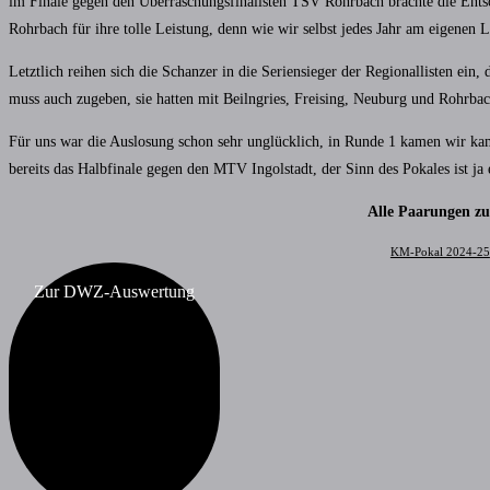
im Finale gegen den Überraschungsfinalisten TSV Rohrbach brachte die Ent
Rohrbach für ihre tolle Leistung, denn wie wir selbst jedes Jahr am eigenen 
Letztlich reihen sich die Schanzer in die Seriensieger der Regionallisten ein
muss auch zugeben, sie hatten mit Beilngries, Freising, Neuburg und Rohrbac
Für uns war die Auslosung schon sehr unglücklich, in Runde 1 kamen wir kam
bereits das Halbfinale gegen den MTV Ingolstadt, der Sinn des Pokales ist j
Alle Paarungen z
KM-Pokal 2024-25
Zur DWZ-Auswertung