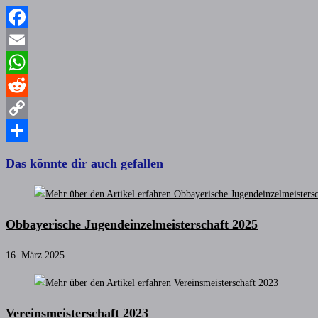
Facebook
Email
WhatsApp
Reddit
Copy
Link
Teilen
Das könnte dir auch gefallen
Obbayerische Jugendeinzelmeisterschaft 2025
16. März 2025
Vereinsmeisterschaft 2023