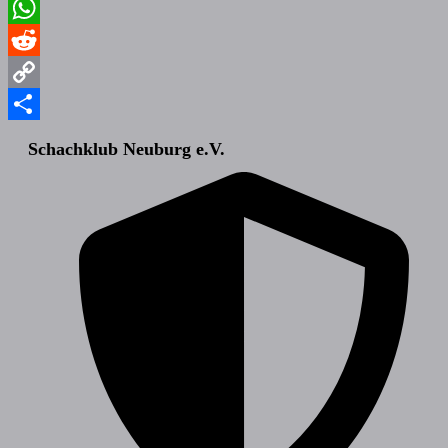
Email
WhatsApp
Reddit
Copy
Link
Teilen
Schachklub Neuburg e.V.