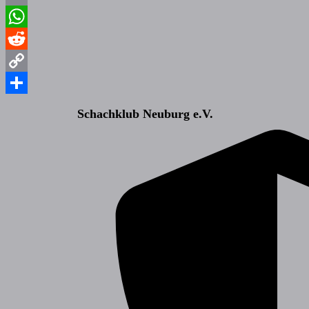
Email
WhatsApp
Reddit
Copy
Link
Teilen
Schachklub Neuburg e.V.