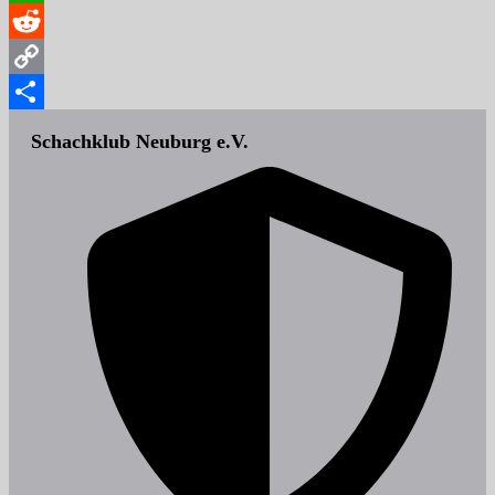
WhatsApp
Reddit
Copy
Link
Teilen
Schachklub Neuburg e.V.