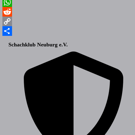
Email
WhatsApp
Reddit
Copy
Link
Teilen
Schachklub Neuburg e.V.