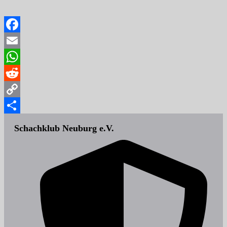
Facebook
Email
WhatsApp
Reddit
Copy
Link
Teilen
Schachklub Neuburg e.V.