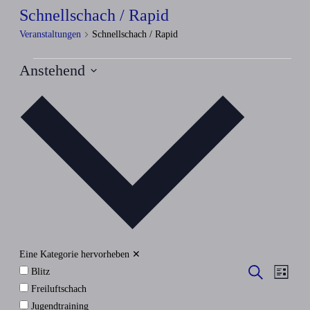
Schnellschach / Rapid
Veranstaltungen
Schnellschach / Rapid
Veranstaltungen
Anstehend
Datum
wählen.
Eine Kategorie hervorheben
✕
Veran
Veranstalt
Suche
Blitz
Liste
Ansic
Suche
Freiluftschach
Navig
Jugendtraining
und