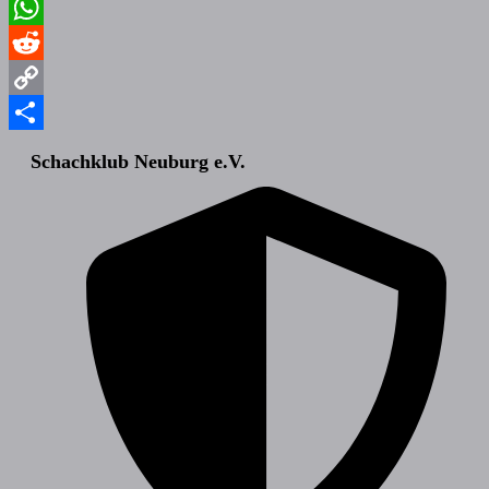
Email
WhatsApp
Reddit
Copy
Link
Teilen
Schachklub Neuburg e.V.